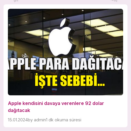
Apple kendisini davaya verenlere 92 dolar
dağıtacak
15.01.2024
by
admin
1 dk okuma süresi