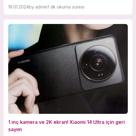
16.01.2024
by
admin
1 dk okuma süresi
1 inç kamera ve 2K ekran! Xiaomi 14 Ultra için geri
sayım