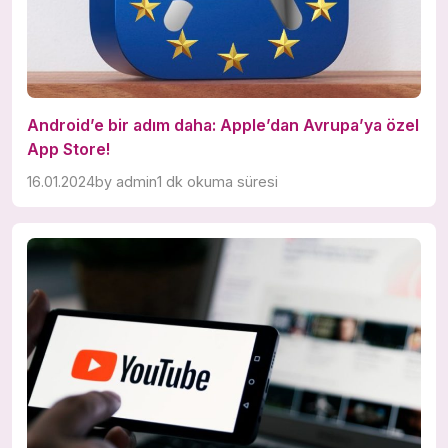
Android’e bir adım daha: Apple’dan Avrupa’ya özel
App Store!
16.01.2024
by
admin
1 dk okuma süresi