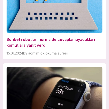
Sohbet robotları normalde cevaplamayacakları
komutlara yanıt verdi
15.01.2024
by
admin
1 dk okuma süresi