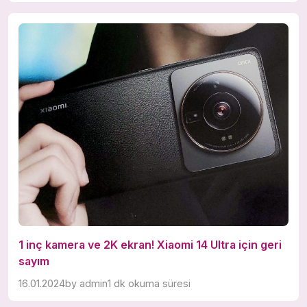
1 inç kamera ve 2K ekran! Xiaomi 14 Ultra için geri
sayım
16.01.2024
by
admin
1 dk okuma süresi