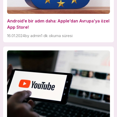
Android’e bir adım daha: Apple’dan Avrupa’ya özel
App Store!
16.01.2024
by
admin
1 dk okuma süresi