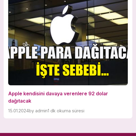
Apple kendisini davaya verenlere 92 dolar
dağıtacak
15.01.2024
by
admin
1 dk okuma süresi