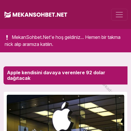
MekanSohbet.Net'e hoş geldiniz... Hemen bir takma
nick alıp aramıza katılın.
Apple kendisini davaya verenlere 92 dolar
dağıtacak