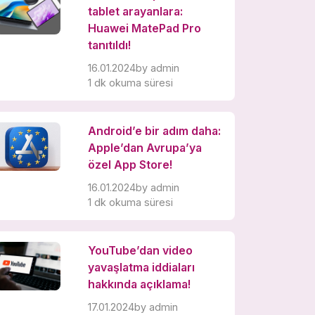
tablet arayanlara:
Huawei MatePad Pro
tanıtıldı!
16.01.2024
by
admin
1 dk okuma süresi
Android’e bir adım daha:
Apple’dan Avrupa’ya
özel App Store!
16.01.2024
by
admin
1 dk okuma süresi
YouTube’dan video
yavaşlatma iddiaları
hakkında açıklama!
17.01.2024
by
admin