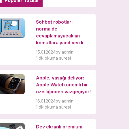
Popüler Yazılar
Sohbet robotları
normalde
cevaplamayacakları
komutlara yanıt verdi
15.01.2024
by
admin
1 dk okuma süresi
Apple, yasağı deliyor:
Apple Watch önemli bir
özelliğinden vazgeçiyor!
16.01.2024
by
admin
1 dk okuma süresi
Dev ekranlı premium