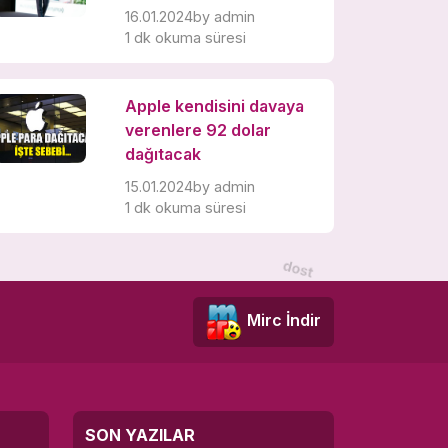
16.01.2024
by
admin
1 dk okuma süresi
Apple kendisini davaya
verenlere 92 dolar
dağıtacak
15.01.2024
by
admin
1 dk okuma süresi
Mirc İndir
SON YAZILAR