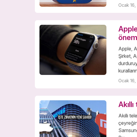
Ocak 16,
Apple
öneml
Apple, A
Şirket, 
durduruyo
kuralları
Ocak 16,
Akıllı
Akıllı t
çeyreğin
Samsung’u