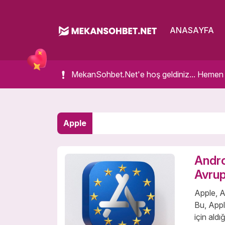
ANASAYFA
MekanSohbet.Net'e hoş geldiniz... Hemen bir
Apple
Andro
Avrup
Apple, A
Bu, Appl
için aldı