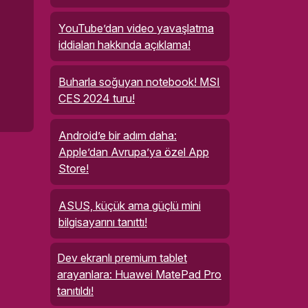
YouTube’dan video yavaşlatma
iddiaları hakkında açıklama!
Buharla soğuyan notebook! MSI
CES 2024 turu!
Android’e bir adım daha:
Apple’dan Avrupa’ya özel App
Store!
ASUS, küçük ama güçlü mini
bilgisayarını tanıttı!
Dev ekranlı premium tablet
arayanlara: Huawei MatePad Pro
tanıtıldı!