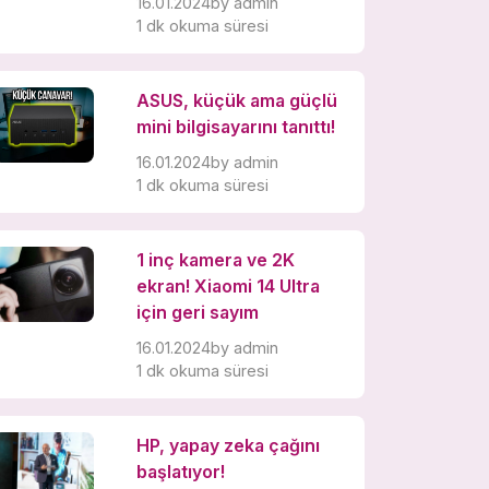
16.01.2024
by
admin
1 dk okuma süresi
ASUS, küçük ama güçlü
mini bilgisayarını tanıttı!
16.01.2024
by
admin
1 dk okuma süresi
1 inç kamera ve 2K
ekran! Xiaomi 14 Ultra
için geri sayım
16.01.2024
by
admin
1 dk okuma süresi
HP, yapay zeka çağını
başlatıyor!