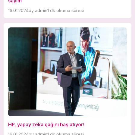
sayım
16.01.2024
by
admin
1 dk okuma süresi
HP, yapay zeka çağını başlatıyor!
16.01.2024
by
admin
1 dk okuma süresi