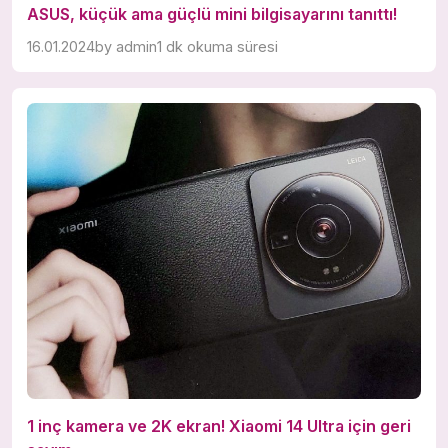
ASUS, küçük ama güçlü mini bilgisayarını tanıttı!
16.01.2024
by
admin
1 dk okuma süresi
1 inç kamera ve 2K ekran! Xiaomi 14 Ultra için geri