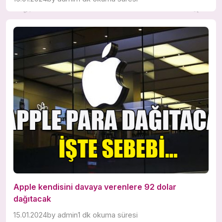
Apple kendisini davaya verenlere 92 dolar
dağıtacak
15.01.2024
by
admin
1 dk okuma süresi