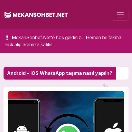
MekanSohbet.Net'e hoş geldiniz... Hemen bir takma
nick alıp aramıza katılın.
Android – iOS WhatsApp taşıma nasıl yapılır?