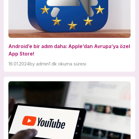
Android’e bir adım daha: Apple’dan Avrupa’ya özel
App Store!
16.01.2024
by
admin
1 dk okuma süresi