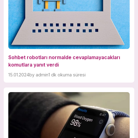
Sohbet robotları normalde cevaplamayacakları
komutlara yanıt verdi
15.01.2024
by
admin
1 dk okuma süresi