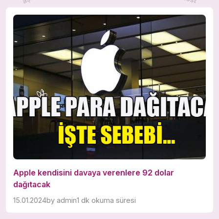
Apple kendisini davaya verenlere 92 dolar
dağıtacak
15.01.2024
by
admin
1 dk okuma süresi