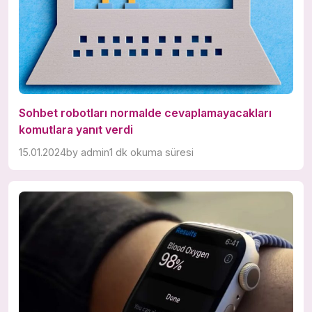
Sohbet robotları normalde cevaplamayacakları
komutlara yanıt verdi
15.01.2024
by
admin
1 dk okuma süresi