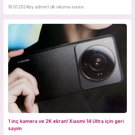
16.01.2024
by
admin
1 dk okuma süresi
1 inç kamera ve 2K ekran! Xiaomi 14 Ultra için geri
sayım