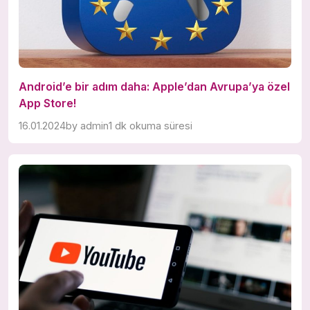
Android’e bir adım daha: Apple’dan Avrupa’ya özel
App Store!
16.01.2024
by
admin
1 dk okuma süresi