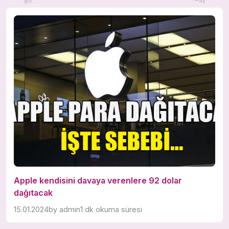
Apple kendisini davaya verenlere 92 dolar
dağıtacak
15.01.2024
by
admin
1 dk okuma süresi