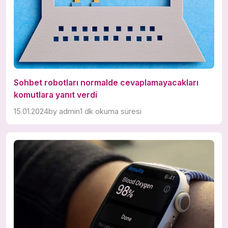
Sohbet robotları normalde cevaplamayacakları
komutlara yanıt verdi
15.01.2024
by
admin
1 dk okuma süresi