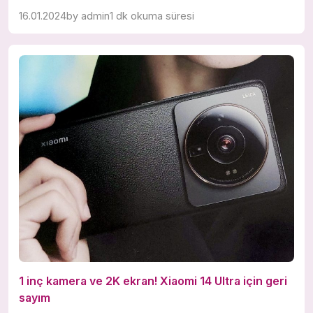
16.01.2024
by
admin
1 dk okuma süresi
1 inç kamera ve 2K ekran! Xiaomi 14 Ultra için geri
sayım