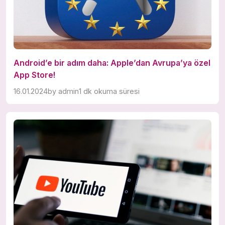
Android’e bir adım daha: Apple’dan Avrupa’ya özel
App Store!
16.01.2024
by
admin
1 dk okuma süresi