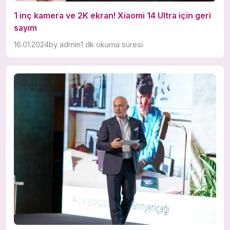
1 inç kamera ve 2K ekran! Xiaomi 14 Ultra için geri
sayım
16.01.2024
by
admin
1 dk okuma süresi