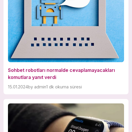
Sohbet robotları normalde cevaplamayacakları
komutlara yanıt verdi
15.01.2024
by
admin
1 dk okuma süresi