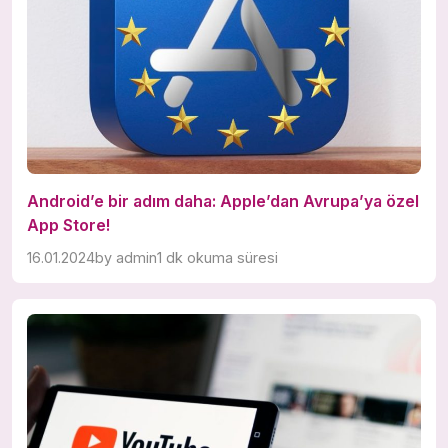
Android’e bir adım daha: Apple’dan Avrupa’ya özel
App Store!
16.01.2024
by
admin
1 dk okuma süresi