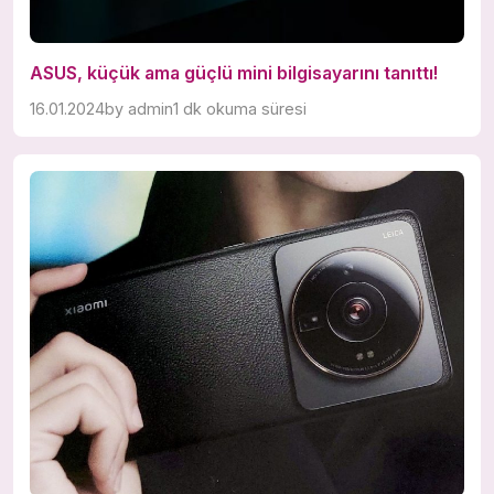
ASUS, küçük ama güçlü mini bilgisayarını tanıttı!
16.01.2024
by
admin
1 dk okuma süresi