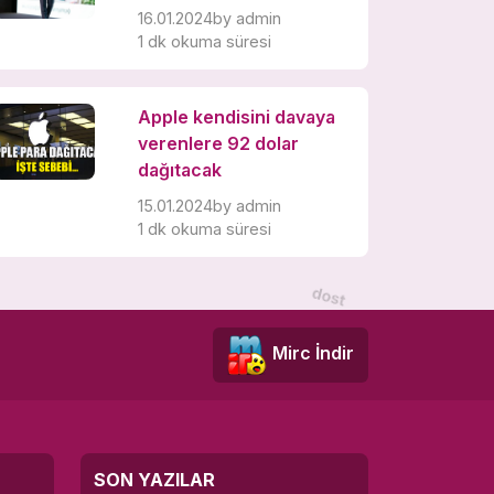
16.01.2024
by
admin
1 dk okuma süresi
Apple kendisini davaya
verenlere 92 dolar
dağıtacak
15.01.2024
by
admin
1 dk okuma süresi
Mirc İndir
SON YAZILAR