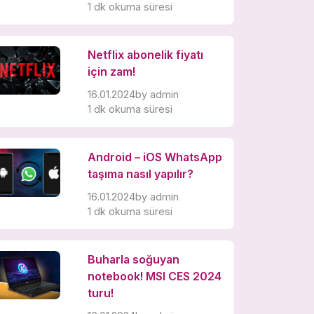
1 dk okuma süresi
Netflix abonelik fiyatı
için zam!
16.01.2024
by
admin
1 dk okuma süresi
Android – iOS WhatsApp
taşıma nasıl yapılır?
16.01.2024
by
admin
1 dk okuma süresi
Buharla soğuyan
notebook! MSI CES 2024
turu!