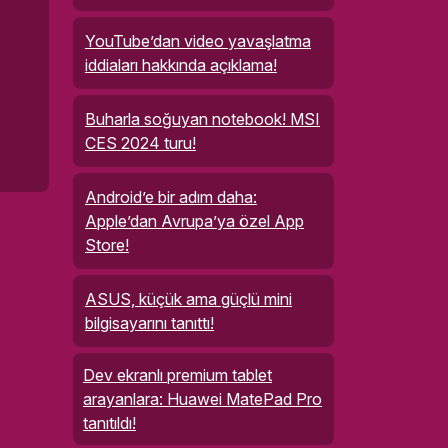
YouTube’dan video yavaşlatma
iddiaları hakkında açıklama!
Buharla soğuyan notebook! MSI
CES 2024 turu!
Android’e bir adım daha:
Apple’dan Avrupa’ya özel App
Store!
ASUS, küçük ama güçlü mini
bilgisayarını tanıttı!
Dev ekranlı premium tablet
arayanlara: Huawei MatePad Pro
tanıtıldı!