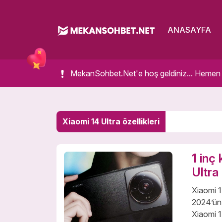
ANASAYFA
MekanSohbet.Net'e hoş geldiniz... Hemen bir
Xiaomi 14 Ultra özellikleri
1 inç
Ultra
Xiaomi 1
2024’ün 
Xiaomi 1