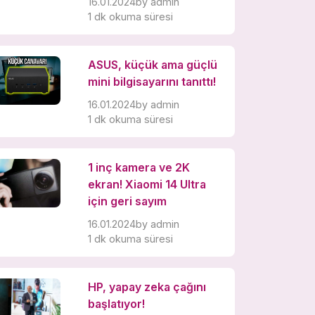
16.01.2024
by
admin
1 dk okuma süresi
ASUS, küçük ama güçlü
mini bilgisayarını tanıttı!
16.01.2024
by
admin
1 dk okuma süresi
1 inç kamera ve 2K
ekran! Xiaomi 14 Ultra
için geri sayım
16.01.2024
by
admin
1 dk okuma süresi
HP, yapay zeka çağını
başlatıyor!