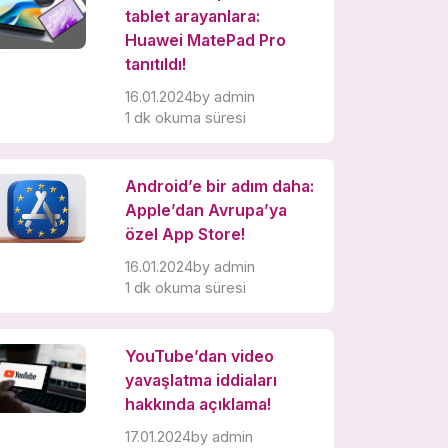
tablet arayanlara:
Huawei MatePad Pro
tanıtıldı!
16.01.2024
by
admin
1 dk okuma süresi
Android’e bir adım daha:
Apple’dan Avrupa’ya
özel App Store!
16.01.2024
by
admin
1 dk okuma süresi
YouTube’dan video
yavaşlatma iddiaları
hakkında açıklama!
17.01.2024
by
admin