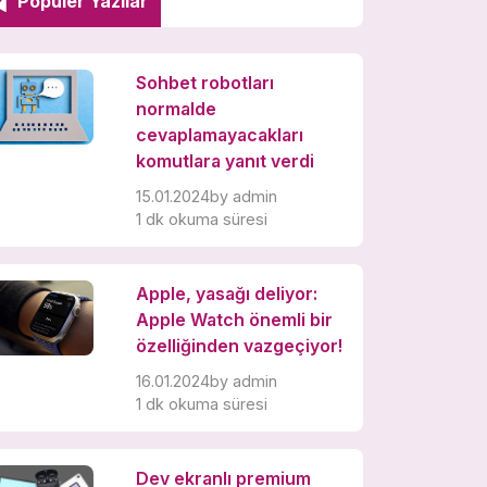
Popüler Yazılar
Sohbet robotları
normalde
cevaplamayacakları
komutlara yanıt verdi
15.01.2024
by
admin
1 dk okuma süresi
Apple, yasağı deliyor:
Apple Watch önemli bir
özelliğinden vazgeçiyor!
16.01.2024
by
admin
1 dk okuma süresi
Dev ekranlı premium