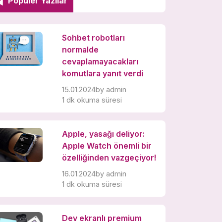
Popüler Yazılar
Sohbet robotları
normalde
cevaplamayacakları
komutlara yanıt verdi
15.01.2024
by
admin
1 dk okuma süresi
Apple, yasağı deliyor:
Apple Watch önemli bir
özelliğinden vazgeçiyor!
16.01.2024
by
admin
1 dk okuma süresi
Dev ekranlı premium