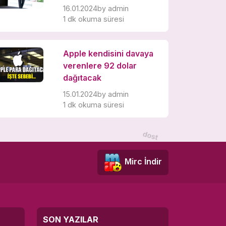
16.01.2024
by
admin
1 dk okuma süresi
Apple kendisini davaya
verenlere 92 dolar
dağıtacak
15.01.2024
by
admin
1 dk okuma süresi
Mirc İndir
SON YAZILAR