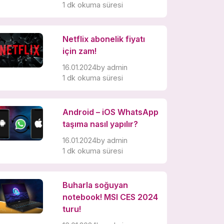
1 dk okuma süresi
Netflix abonelik fiyatı
için zam!
16.01.2024
by
admin
1 dk okuma süresi
Android – iOS WhatsApp
taşıma nasıl yapılır?
16.01.2024
by
admin
1 dk okuma süresi
Buharla soğuyan
notebook! MSI CES 2024
turu!