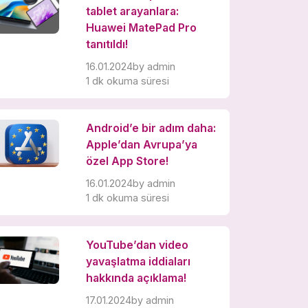
tablet arayanlara:
Huawei MatePad Pro
tanıtıldı!
16.01.2024
by
admin
1 dk okuma süresi
Android’e bir adım daha:
Apple’dan Avrupa’ya
özel App Store!
16.01.2024
by
admin
1 dk okuma süresi
YouTube’dan video
yavaşlatma iddiaları
hakkında açıklama!
17.01.2024
by
admin