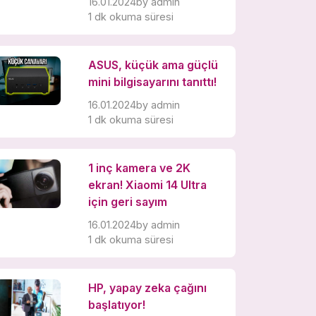
16.01.2024
by
admin
1 dk okuma süresi
ASUS, küçük ama güçlü
mini bilgisayarını tanıttı!
16.01.2024
by
admin
1 dk okuma süresi
1 inç kamera ve 2K
ekran! Xiaomi 14 Ultra
için geri sayım
16.01.2024
by
admin
1 dk okuma süresi
HP, yapay zeka çağını
başlatıyor!