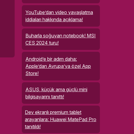
YouTube’dan video yavaşlatma
iddiaları hakkında açıklama!
Buharla soğuyan notebook! MSI
CES 2024 turu!
Android’e bir adım daha:
Apple’dan Avrupa’ya özel App
Store!
ASUS, küçük ama güçlü mini
bilgisayarını tanıttı!
Dev ekranlı premium tablet
arayanlara: Huawei MatePad Pro
tanıtıldı!